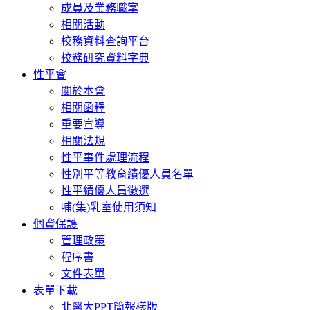
成員及業務職掌
相關活動
校務資料查詢平台
校務研究資料字典
性平會
關於本會
相關函釋
重要宣導
相關法規
性平事件處理流程
性別平等教育績優人員名單
性平績優人員徵選
哺(集)乳室使用須知
個資保護
管理政策
程序書
文件表單
表單下載
北醫大PPT簡報樣版