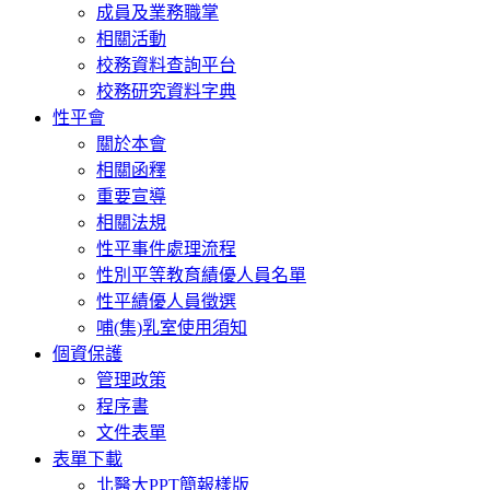
成員及業務職掌
相關活動
校務資料查詢平台
校務研究資料字典
性平會
關於本會
相關函釋
重要宣導
相關法規
性平事件處理流程
性別平等教育績優人員名單
性平績優人員徵選
哺(集)乳室使用須知
個資保護
管理政策
程序書
文件表單
表單下載
北醫大PPT簡報樣版