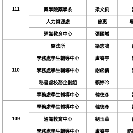
111
藥學院藥學系
梁文俐
人力資源處
曾惠
通識教育中心
張國城
醫法所
梁志鳴
學務處學生輔導中心
盧睿亭
110
學務處學生輔導中心
謝函倩
秘書處校務企劃組
賴婷吟
學務處學生輔導中心
韓德彥
學務處學生輔導中心
韓德彥
109
通識教育中心
劉玉華
學務處學生輔導中心
盧睿亭
諮