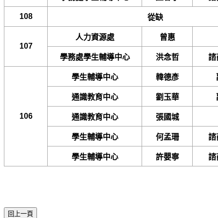
108
從缺
人力資源處
曾惠
107
學務處學生輔導中心
洪念哲
諮
學生輔導中心
韓德彥
通識教育中心
劉玉華
106
通識教育中心
張國城
學生輔導中心
何孟珊
諮
學生輔導中心
許嬰寧
諮