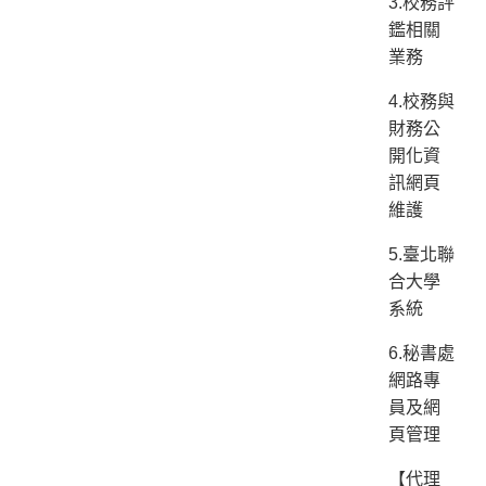
3.校務評
鑑相關
業務
4.校務與
財務公
開化資
訊網頁
維護
5.臺北聯
合大學
系統
6.秘書處
網路專
員及網
頁管理
【代理