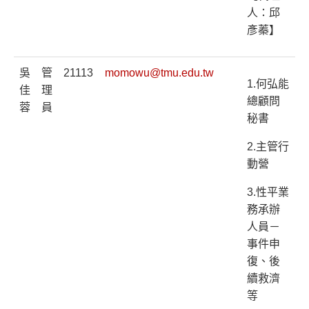
人：邱
彥蓁】
吳
管
21113
momowu@tmu.edu.tw
1.何弘能
佳
理
總顧問
蓉
員
秘書
2.主管行
動營
3.性平業
務承辦
人員－
事件申
復、後
續救濟
等