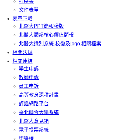
程序書
文件表單
表單下載
北醫大PPT簡報樣版
北醫大體系核心價值簡報
北醫大識別系統-校徽及logo 相關檔案
相關法規
相關連結
學生申訴
教師申訴
員工申訴
高等教育深耕計畫
評鑑網路平台
臺北聯合大學系統
北醫人意見箱
電子投票系統
榮譽榜