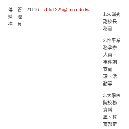
傅
管
21116
chfu1225@tmu.edu.tw
1.朱娟秀
靖
理
副校長
樺
員
秘書
2.性平業
務承辦
人員－
事件調
查處
理、活
動等
3.大學校
院校務
資料
庫、教
育部定