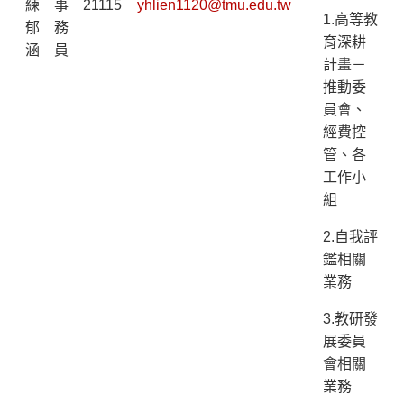
練
事
21115
yhlien1120@tmu.edu.tw
1.高等教
郁
務
育深耕
涵
員
計畫－
推動委
員會、
經費控
管、各
工作小
組
2.自我評
鑑相關
業務
3.教研發
展委員
會相關
業務