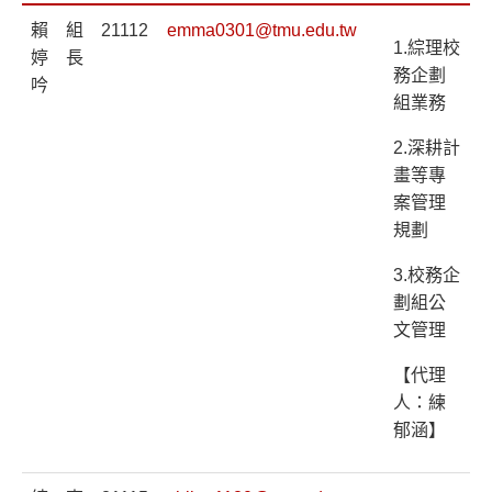
賴
組
21112
emma0301@tmu.edu.tw
1.綜理校
婷
長
務企劃
吟
組業務
2.深耕計
畫等專
案管理
規劃
3.校務企
劃組公
文管理
【代理
人：練
郁涵】