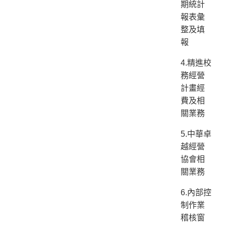
期統計
報表彙
整及填
報
4.精進校
務經營
計畫經
費及相
關業務
5.中華卓
越經營
協會相
關業務
6.內部控
制作業
稽核窗