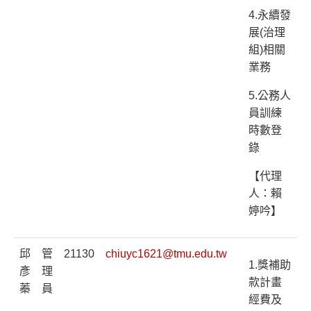
4.永續發
展(治理
組)相關
業務
5.公務人
員訓練
時數登
錄
【代理
人：賴
婷吟】
邱
管
21130
chiuyc1621@tmu.edu.tw
1.獎補助
彥
理
款計畫
蓁
員
經費及