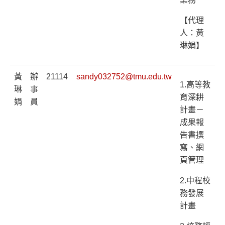
【代理
人：黃
琳娟】
黃
辦
21114
sandy032752@tmu.edu.tw
1.高等教
琳
事
育深耕
娟
員
計畫－
成果報
告書撰
寫、網
頁管理
2.中程校
務發展
計畫