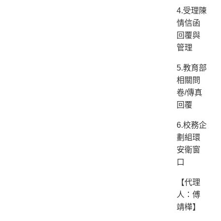
4.受理陳
情信函
回覆與
管理
5.教育部
相關問
卷/傳真
回覆
6.校務企
劃組環
安衛窗
口
【代理
人：傅
靖樺】