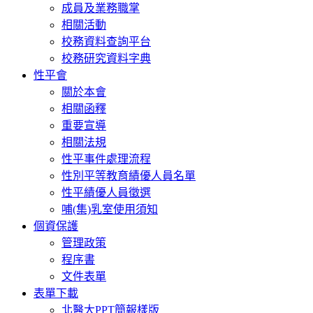
成員及業務職掌
相關活動
校務資料查詢平台
校務研究資料字典
性平會
關於本會
相關函釋
重要宣導
相關法規
性平事件處理流程
性別平等教育績優人員名單
性平績優人員徵選
哺(集)乳室使用須知
個資保護
管理政策
程序書
文件表單
表單下載
北醫大PPT簡報樣版